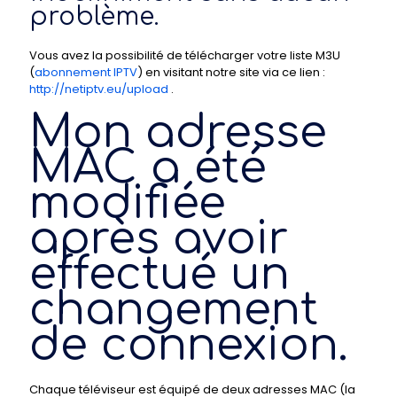
problème.
Vous avez la possibilité de télécharger votre liste M3U
(
abonnement IPTV
) en visitant notre site via ce lien :
http://netiptv.eu/upload
.
Mon adresse
MAC a été
modifiée
après avoir
effectué un
changement
de connexion.
Chaque téléviseur est équipé de deux adresses MAC (la