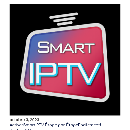
octobre 3, 2023
ActiverSmartIPTV Étape par ÉtapeFacilement! –