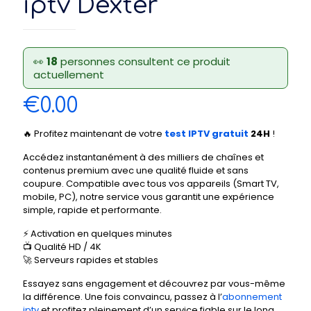
iptv Dexter
👀
18
personnes consultent ce produit
actuellement
€
0.00
🔥 Profitez maintenant de votre
test IPTV gratuit
24H
!
Accédez instantanément à des milliers de chaînes et
contenus premium avec une qualité fluide et sans
coupure. Compatible avec tous vos appareils (Smart TV,
mobile, PC), notre service vous garantit une expérience
simple, rapide et performante.
⚡ Activation en quelques minutes
📺 Qualité HD / 4K
🚀 Serveurs rapides et stables
Essayez sans engagement et découvrez par vous-même
la différence. Une fois convaincu, passez à l’
abonnement
iptv
et profitez pleinement d’un service fiable sur le long